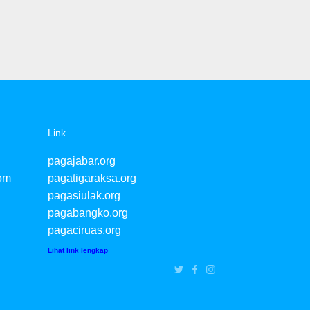
Link
pagajabar.org
om
pagatigaraksa.org
pagasiulak.org
pagabangko.org
pagaciruas.org
Lihat link lengkap