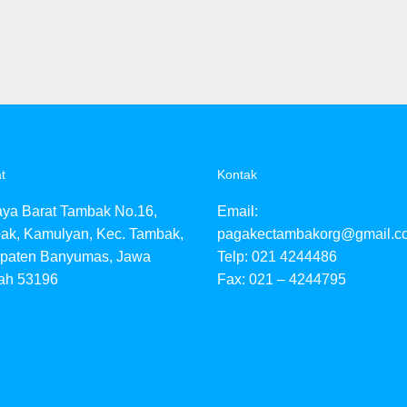
t
Kontak
aya Barat Tambak No.16,
Email:
ak, Kamulyan, Kec. Tambak,
pagakectambakorg@gmail.c
paten Banyumas, Jawa
Telp: 021 4244486
ah 53196
Fax: 021 – 4244795