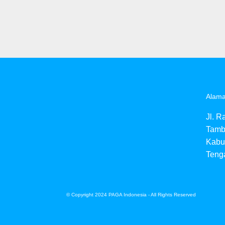
Alama
Jl. R
Tamb
Kabu
Teng
© Copyright 2024 PAGA Indonesia - All Rights Reserved